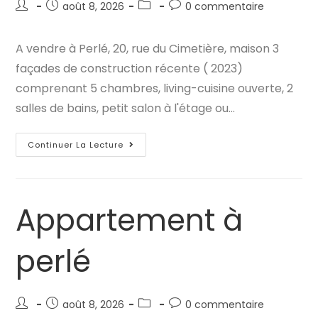
Auteur/autrice
Publication
Post
Commentaires
août 8, 2026
0 commentaire
de
publiée :
category:
de
la
la
A vendre à Perlé, 20, rue du Cimetière, maison 3
publication :
publication :
façades de construction récente ( 2023)
comprenant 5 chambres, living-cuisine ouverte, 2
salles de bains, petit salon à l'étage ou…
Maison
Continuer La Lecture
À
Perlé
Appartement à
perlé
Auteur/autrice
Publication
Post
Commentaires
août 8, 2026
0 commentaire