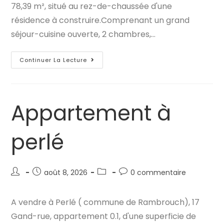
78,39 m², situé au rez-de-chaussée d'une
résidence à construire.Comprenant un grand
séjour-cuisine ouverte, 2 chambres,…
Appartement
Continuer La Lecture
À
Perlé
Appartement à
perlé
Auteur/autrice
Publication
Post
Commentaires
août 8, 2026
0 commentaire
de
publiée :
category:
de
la
la
A vendre à Perlé ( commune de Rambrouch), 17
publication :
publication :
Gand-rue, appartement 0.1, d'une superficie de