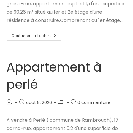
grand-rue, appartement duplex 1.1, d'une superficie
de 90,26 m² situé au 1er et 2e étage d'une
résidence à construire.Comprenant,au 1er étage…
Appartement
Continuer La Lecture
À
Perlé
Appartement à
perlé
Auteur/autrice
Publication
Post
Commentaires
août 8, 2026
0 commentaire
de
publiée :
category:
de
la
la
A vendre à Perlé ( commune de Rambrouch), 17
publication :
publication :
garnd-rue, appartement 0.2 d'une superficie de