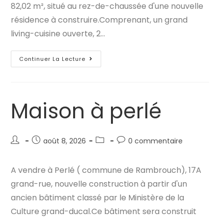
82,02 m², situé au rez-de-chaussée d'une nouvelle
résidence à construire.Comprenant, un grand
living-cuisine ouverte, 2…
Appartement
Continuer La Lecture
À
Perlé
Maison à perlé
Auteur/autrice
Publication
Post
Commentaires
août 8, 2026
0 commentaire
de
publiée :
category:
de
la
la
A vendre à Perlé ( commune de Rambrouch), 17A
publication :
publication :
grand-rue, nouvelle construction à partir d'un
ancien bâtiment classé par le Ministère de la
Culture grand-ducal.Ce bâtiment sera construit