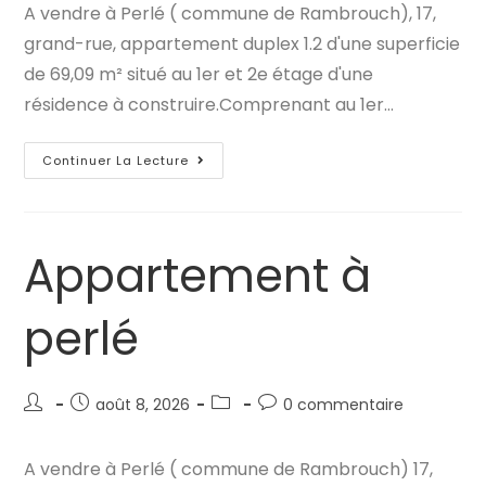
A vendre à Perlé ( commune de Rambrouch), 17,
publication :
publication :
grand-rue, appartement duplex 1.2 d'une superficie
de 69,09 m² situé au 1er et 2e étage d'une
résidence à construire.Comprenant au 1er…
Appartement
Continuer La Lecture
À
Perlé
Appartement à
perlé
Auteur/autrice
Publication
Post
Commentaires
août 8, 2026
0 commentaire
de
publiée :
category:
de
la
la
A vendre à Perlé ( commune de Rambrouch) 17,
publication :
publication :