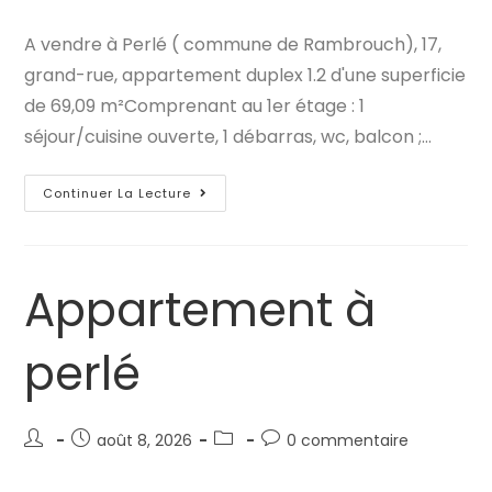
de
publiée :
category:
de
la
la
A vendre à Perlé ( commune de Rambrouch), 17,
publication :
publication :
grand-rue, appartement duplex 1.2 d'une superficie
de 69,09 m²Comprenant au 1er étage : 1
séjour/cuisine ouverte, 1 débarras, wc, balcon ;…
Appartement
Continuer La Lecture
À
Perlé
Appartement à
perlé
Auteur/autrice
Publication
Post
Commentaires
août 8, 2026
0 commentaire
de
publiée :
category:
de
la
la