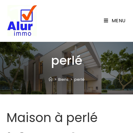
Skip
to
content
MENU
perlé
>
Biens
>
perlé
Maison à perlé