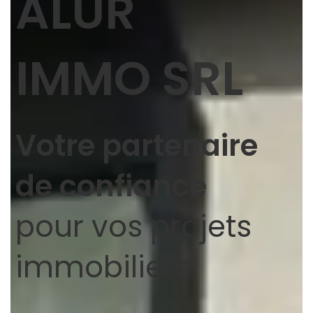
ALUR
IMMO SRL
Votre partenaire
de confiance
pour vos projets
immobiliers