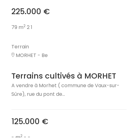
225.000 €
2
79 m
2
1
Terrain
MORHET - Be
Terrains cultivés à MORHET
A vendre à Morhet ( commune de Vaux-sur-
Sûre), rue du pont de...
125.000 €
2
- m
-
-