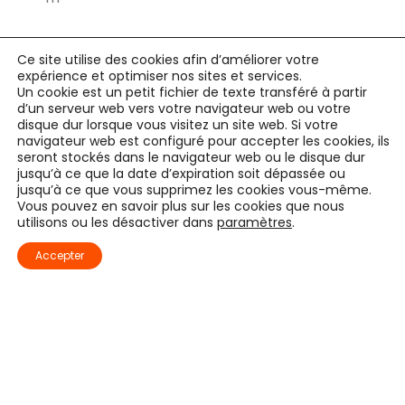
Appartement
Ce site utilise des cookies afin d’améliorer votre
expérience et optimiser nos sites et services.
ARLON - Be
Un cookie est un petit fichier de texte transféré à partir
d’un serveur web vers votre navigateur web ou votre
disque dur lorsque vous visitez un site web. Si votre
Appartement à ARLON
navigateur web est configuré pour accepter les cookies, ils
seront stockés dans le navigateur web ou le disque dur
A vendre à Arlon, 74, rue du Gazomètre
jusqu’à ce que la date d’expiration soit dépassée ou
jusqu’à ce que vous supprimez les cookies vous-même.
appartement duplex 3 chambres...
Vous pouvez en savoir plus sur les cookies que nous
utilisons ou les désactiver dans
paramètres
.
Accepter
259.000 €
2
80.15 m
3
1
Villa/Maison/Ferme
perlé - Lu