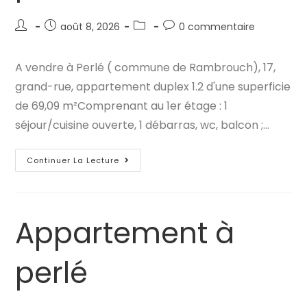
Auteur/autrice
Publication
Post
Commentaires
août 8, 2026
0 commentaire
de
publiée :
category:
de
la
la
A vendre à Perlé ( commune de Rambrouch), 17,
publication :
publication :
grand-rue, appartement duplex 1.2 d'une superficie
de 69,09 m²Comprenant au 1er étage : 1
séjour/cuisine ouverte, 1 débarras, wc, balcon ;…
Appartement
Continuer La Lecture
À
Perlé
Appartement à
perlé