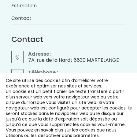
Estimation
Contact
Contact
Adresse :
7A, rue de la Hardt 6630 MARTELANGE
S’ouvre
Téléphone :
dans
+32 (0) 474 / 50.60.70
Ce site utilise des cookies afin d’améliorer votre
un
S’ouvre
expérience et optimiser nos sites et services.
nouvel
E-mail :
Un cookie est un petit fichier de texte transféré à partir
dans
virginie@alurimmo.be
S’ouvre
d’un serveur web vers votre navigateur web ou votre
onglet
votre
dans
disque dur lorsque vous visitez un site web. Si votre
application
votre
navigateur web est configuré pour accepter les cookies, ils
TVA : BE 0823 666 491 / IPI : 506.350
application
seront stockés dans le navigateur web ou le disque dur
jusqu’à ce que la date d’expiration soit dépassée ou
jusqu’à ce que vous supprimez les cookies vous-même.
Vous pouvez en savoir plus sur les cookies que nous
utilisons ou les désactiver dans
paramètres
.