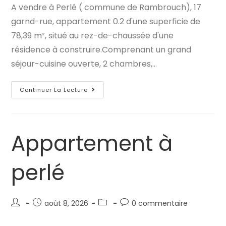
A vendre à Perlé ( commune de Rambrouch), 17
publication :
publication :
garnd-rue, appartement 0.2 d'une superficie de
78,39 m², situé au rez-de-chaussée d'une
résidence à construire.Comprenant un grand
séjour-cuisine ouverte, 2 chambres,…
Appartement
Continuer La Lecture
À
Perlé
Appartement à
perlé
Auteur/autrice
Publication
Post
Commentaires
août 8, 2026
0 commentaire
de
publiée :
category:
de
la
la