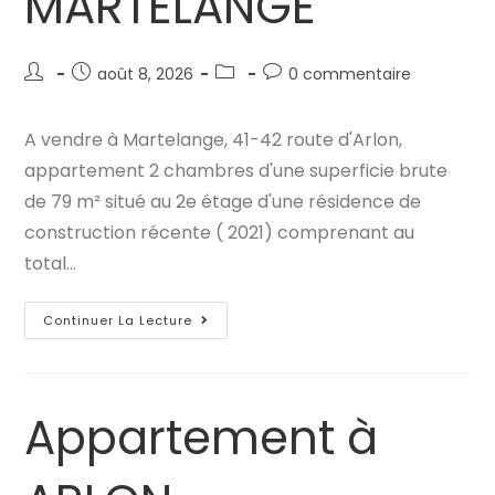
MARTELANGE
Auteur/autrice
Publication
Post
Commentaires
août 8, 2026
0 commentaire
de
publiée :
category:
de
la
la
A vendre à Martelange, 41-42 route d'Arlon,
publication :
publication :
appartement 2 chambres d'une superficie brute
de 79 m² situé au 2e étage d'une résidence de
construction récente ( 2021) comprenant au
total…
Appartement
Continuer La Lecture
À
MARTELANGE
Appartement à