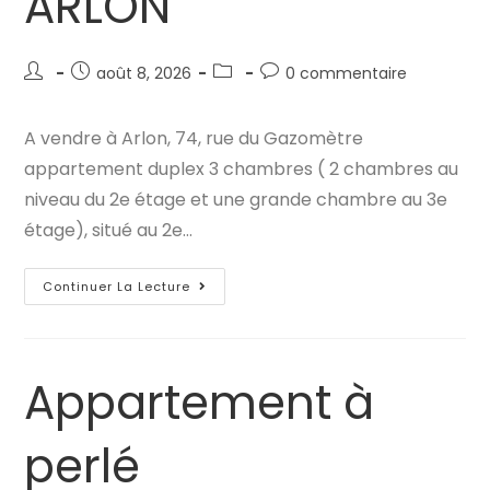
ARLON
Auteur/autrice
Publication
Post
Commentaires
août 8, 2026
0 commentaire
de
publiée :
category:
de
la
la
A vendre à Arlon, 74, rue du Gazomètre
publication :
publication :
appartement duplex 3 chambres ( 2 chambres au
niveau du 2e étage et une grande chambre au 3e
étage), situé au 2e…
Appartement
Continuer La Lecture
À
ARLON
Appartement à
perlé