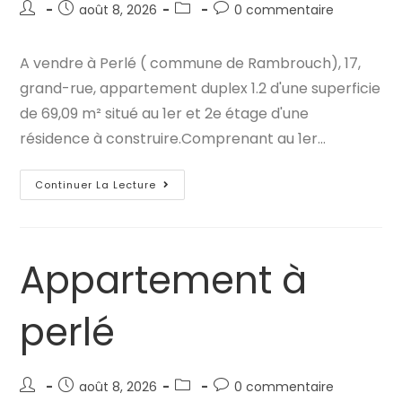
Auteur/autrice
Publication
Post
Commentaires
août 8, 2026
0 commentaire
de
publiée :
category:
de
la
la
A vendre à Perlé ( commune de Rambrouch), 17,
publication :
publication :
grand-rue, appartement duplex 1.2 d'une superficie
de 69,09 m² situé au 1er et 2e étage d'une
résidence à construire.Comprenant au 1er…
Appartement
Continuer La Lecture
À
Perlé
Appartement à
perlé
Auteur/autrice
Publication
Post
Commentaires
août 8, 2026
0 commentaire