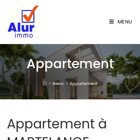
Skip
to
content
MENU
Appartement
>
Biens
>
Appartement
Appartement à