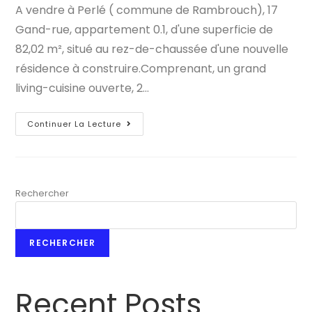
A vendre à Perlé ( commune de Rambrouch), 17
publication :
publication :
Gand-rue, appartement 0.1, d'une superficie de
82,02 m², situé au rez-de-chaussée d'une nouvelle
résidence à construire.Comprenant, un grand
living-cuisine ouverte, 2…
Appartement
Continuer La Lecture
À
Perlé
Rechercher
RECHERCHER
Recent Posts