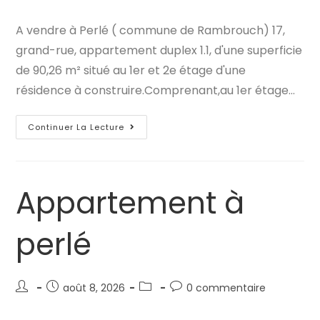
de
publiée :
category:
de
la
la
A vendre à Perlé ( commune de Rambrouch) 17,
publication :
publication :
grand-rue, appartement duplex 1.1, d'une superficie
de 90,26 m² situé au 1er et 2e étage d'une
résidence à construire.Comprenant,au 1er étage…
Appartement
Continuer La Lecture
À
Perlé
Appartement à
perlé
Auteur/autrice
Publication
Post
Commentaires
août 8, 2026
0 commentaire
de
publiée :
category:
de
la
la